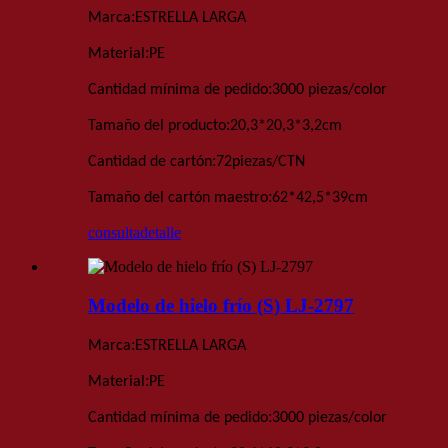
:
Marca
ESTRELLA LARGA
:
Material
PE
:
Cantidad mínima de pedido
3000 piezas
/color
:
Tamaño del producto
20,3*20,3*3,2
cm
:
Cantidad de cartón
72
piezas
/
CTN
:
Tamaño del cartón maestro
62*42,5*39
cm
consulta
detalle
Modelo de hielo frío (S) LJ-2797
:
Marca
ESTRELLA LARGA
:
Material
PE
:
Cantidad mínima de pedido
3000 piezas
/color