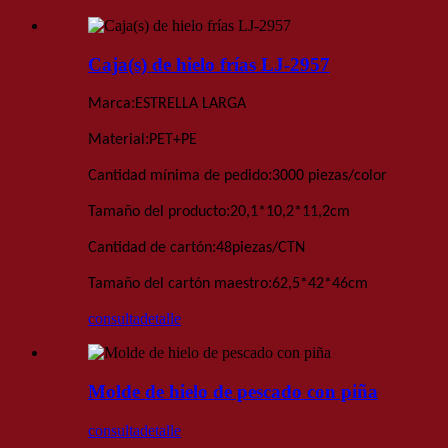
Caja(s) de hielo frías LJ-2957
:
Marca
ESTRELLA LARGA
:
Material
PET+PE
:
Cantidad mínima de pedido
3000 piezas
/color
:
Tamaño del producto
20,1*10,2*11,2
cm
:
Cantidad de cartón
48
piezas
/
CTN
:
Tamaño del cartón maestro
62,5*42*46
cm
consulta
detalle
Molde de hielo de pescado con piña
consulta
detalle