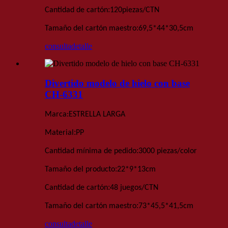
:
Cantidad de cartón
120
piezas
/
CTN
:
Tamaño del cartón maestro
69,5*44*30,5
cm
consulta
detalle
Divertido modelo de hielo con base
CH-6331
Marca:
ESTRELLA LARGA
:
Material
PP
:
Cantidad mínima de pedido
3000 piezas
/color
:
Tamaño del producto
22*9*13
cm
:
Cantidad de cartón
48 juegos
/
CTN
:
Tamaño del cartón maestro
73*45,5*41,5
cm
consulta
detalle