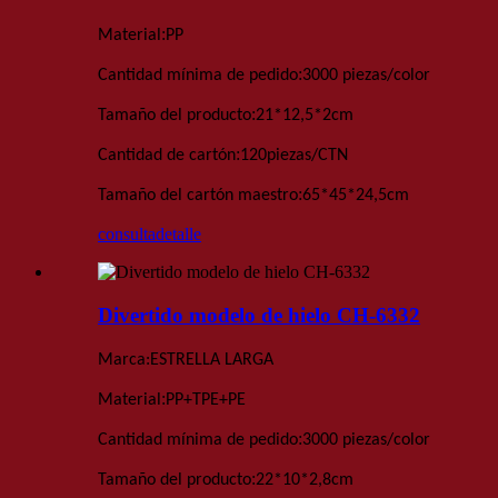
:
Material
PP
:
Cantidad mínima de pedido
3000 piezas
/color
:
Tamaño del producto
21*12,5*2
cm
:
Cantidad de cartón
120
piezas
/
CTN
:
Tamaño del cartón maestro
65*45*24,5
cm
consulta
detalle
Divertido modelo de hielo CH-6332
Marca:
ESTRELLA LARGA
:
Material
PP+TPE+PE
:
Cantidad mínima de pedido
3000 piezas
/color
:
Tamaño del producto
22*10*2,8
cm