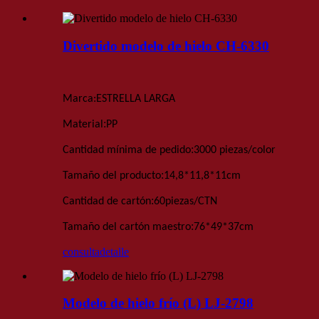
Divertido modelo de hielo CH-6330
Marca:
ESTRELLA LARGA
:
Material
PP
:
Cantidad mínima de pedido
3000 piezas
/color
:
Tamaño del producto
14,8*11,8*11
cm
:
Cantidad de cartón
60
piezas
/
CTN
:
Tamaño del cartón maestro
76*49*37
cm
consulta
detalle
Modelo de hielo frío (L) LJ-2798