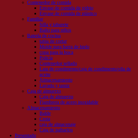
Contenedor de comida
Envase de comida de vidrio
Envase de comida de plástico
Familiar
Silla y taburete
Baño para niños
Batería de cocina
tabla de cortar
Molde para barra de hielo
copa para la boca
Policía
Contenedor sellado
Lata de condimento/caja de condimento/olla de
aceite
Almacenamiento
Lavado y tamiz
Caja de almuerzo
Caja de almuerzo
Fiambrera de acero inoxidable
Almacenamiento
Balde
Cesta
caja de almacenaje
Caja de pañuelos
Presentado