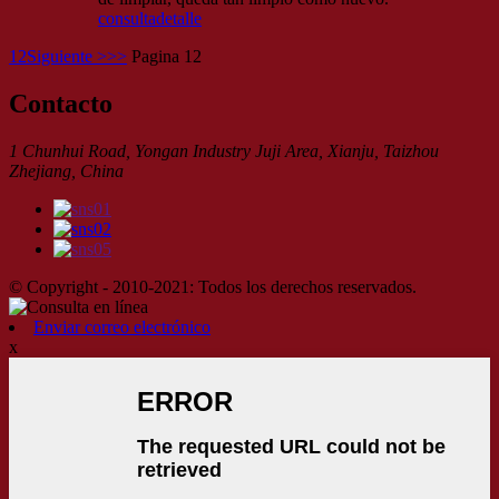
consulta
detalle
1
2
Siguiente >
>>
Pagina 12
Contacto
1 Chunhui Road, Yongan Industry Juji Area, Xianju, Taizhou
Zhejiang, China
© Copyright - 2010-2021: Todos los derechos reservados.
Enviar correo electrónico
x