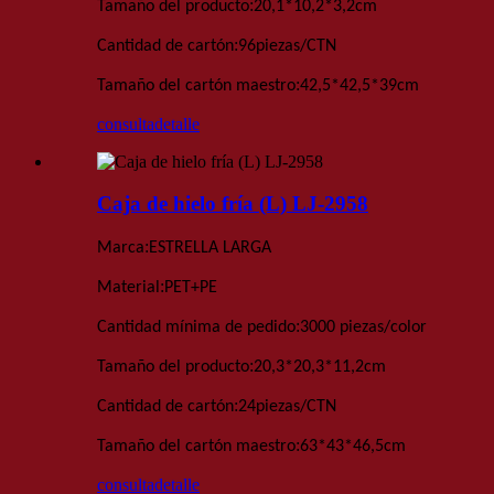
:
Tamaño del producto
20,1*10,2*3,2
cm
:
Cantidad de cartón
96
piezas
/
CTN
:
Tamaño del cartón maestro
42,5*42,5*39
cm
consulta
detalle
Caja de hielo fría (L) LJ-2958
:
Marca
ESTRELLA LARGA
:
Material
PET+PE
:
Cantidad mínima de pedido
3000 piezas
/color
:
Tamaño del producto
20,3*20,3*11,2
cm
:
Cantidad de cartón
24
piezas
/
CTN
:
Tamaño del cartón maestro
63*43*46,5
cm
consulta
detalle