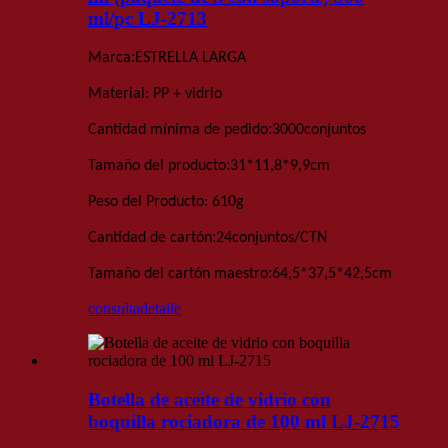
ml/pc LJ-2713
:
Marca
ESTRELLA LARGA
Material: PP + vidrio
:
Cantidad mínima de pedido
3000
conjuntos
:
Tamaño del producto
31*11,8*9,9
cm
Peso del Producto
: 610
g
:
Cantidad de cartón
24
conjuntos
/
CTN
:
Tamaño del cartón maestro
64,5*37,5*42,5
cm
consulta
detalle
Botella de aceite de vidrio con
boquilla rociadora de 100 ml LJ-2715