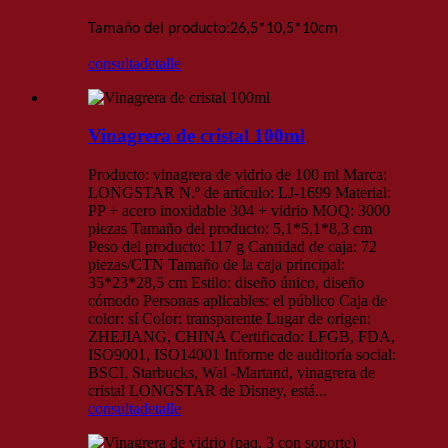
:
Tamaño del producto
26,5*10,5*10
cm
consulta
detalle
Vinagrera de cristal 100ml
Producto: vinagrera de vidrio de 100 ml Marca:
LONGSTAR N.º de artículo: LJ-1699 Material:
PP + acero inoxidable 304 + vidrio MOQ: 3000
piezas Tamaño del producto: 5,1*5,1*8,3 cm
Peso del producto: 117 g Cantidad de caja: 72
piezas/CTN Tamaño de la caja principal:
35*23*28,5 cm Estilo: diseño único, diseño
cómodo Personas aplicables: el público Caja de
color: sí Color: transparente Lugar de origen:
ZHEJIANG, CHINA Certificado: LFGB, FDA,
ISO9001, ISO14001 Informe de auditoría social:
BSCI, Starbucks, Wal -Martand, vinagrera de
cristal LONGSTAR de Disney, está...
consulta
detalle