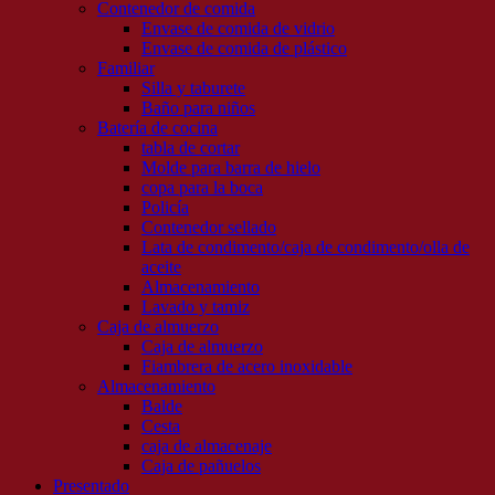
Contenedor de comida
Envase de comida de vidrio
Envase de comida de plástico
Familiar
Silla y taburete
Baño para niños
Batería de cocina
tabla de cortar
Molde para barra de hielo
copa para la boca
Policía
Contenedor sellado
Lata de condimento/caja de condimento/olla de
aceite
Almacenamiento
Lavado y tamiz
Caja de almuerzo
Caja de almuerzo
Fiambrera de acero inoxidable
Almacenamiento
Balde
Cesta
caja de almacenaje
Caja de pañuelos
Presentado