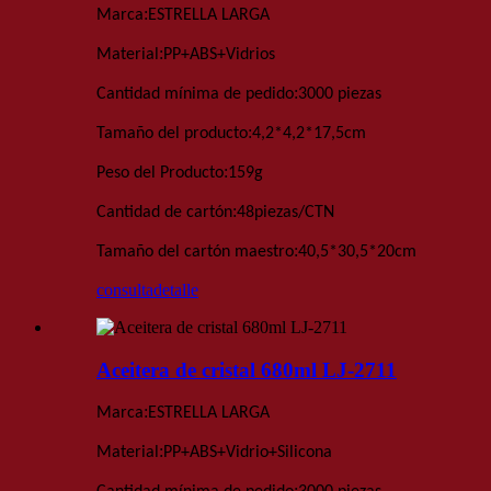
:
Marca
ESTRELLA LARGA
:
Material
PP+ABS+Vidrio
s
:
Cantidad mínima de pedido
3000 piezas
:
Tamaño del producto
4,2*4,2*17,5
cm
:
Peso del Producto
159
g
:
Cantidad de cartón
48
piezas
/
CTN
:
Tamaño del cartón maestro
40,5*30,5*20
cm
consulta
detalle
Aceitera de cristal 680ml LJ-2711
:
Marca
ESTRELLA LARGA
:
Material
PP+ABS+Vidrio+Silicona
: