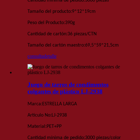
Cantidad mínima de pedido
3000 piezas
:
Tamaño del producto
9*12*19
cm
:
Peso del Producto
390
g
:
Cantidad de cartón
36 piezas
/
CTN
:
Tamaño del cartón maestro
69,5*59*21,5
cm
consulta
detalle
Juego de tarros de condimentos
colgantes de plástico LJ-2938
:
Marca
ESTRELLA LARGA
:
Artículo No
LJ-2938
:
Material
PET+PP
:
Cantidad mínima de pedido
3000 piezas
/color