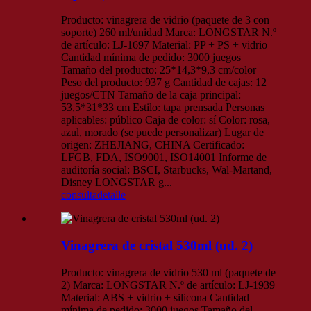
Producto: vinagrera de vidrio (paquete de 3 con
soporte) 260 ml/unidad Marca: LONGSTAR N.º
de artículo: LJ-1697 Material: PP + PS + vidrio
Cantidad mínima de pedido: 3000 juegos
Tamaño del producto: 25*14,3*9,3 cm/color
Peso del producto: 937 g Cantidad de cajas: 12
juegos/CTN Tamaño de la caja principal:
53,5*31*33 cm Estilo: tapa prensada Personas
aplicables: público Caja de color: sí Color: rosa,
azul, morado (se puede personalizar) Lugar de
origen: ZHEJIANG, CHINA Certificado:
LFGB, FDA, ISO9001, ISO14001 Informe de
auditoría social: BSCI, Starbucks, Wal-Martand,
Disney LONGSTAR g...
consulta
detalle
Vinagrera de cristal 530ml (ud. 2)
Producto: vinagrera de vidrio 530 ml (paquete de
2) Marca: LONGSTAR N.º de artículo: LJ-1939
Material: ABS + vidrio + silicona Cantidad
mínima de pedido: 3000 juegos Tamaño del