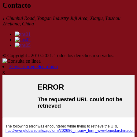
Contacto
1 Chunhui Road, Yongan Industry Juji Area, Xianju, Taizhou
Zhejiang, China
© Copyright - 2010-2021: Todos los derechos reservados.
Enviar correo electrónico
x