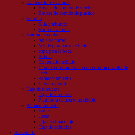
Contenedor de comida
Envase de comida de vidrio
Envase de comida de plástico
Familiar
Silla y taburete
Baño para niños
Batería de cocina
tabla de cortar
Molde para barra de hielo
copa para la boca
Policía
Contenedor sellado
Lata de condimento/caja de condimento/olla de
aceite
Almacenamiento
Lavado y tamiz
Caja de almuerzo
Caja de almuerzo
Fiambrera de acero inoxidable
Almacenamiento
Balde
Cesta
caja de almacenaje
Caja de pañuelos
Presentado