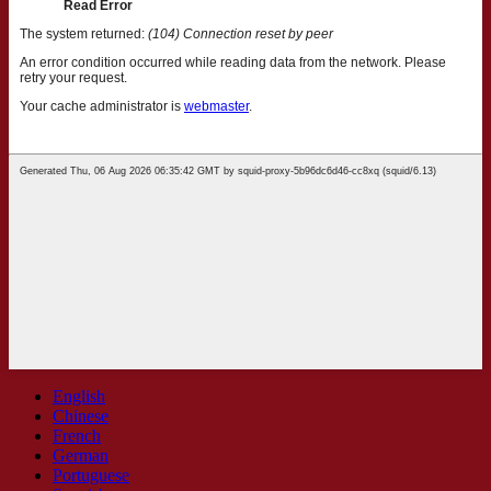
English
Chinese
French
German
Portuguese