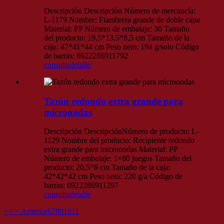
Descripción Descripción Número de mercancía:
L-1179 Nombre: Fiambrera grande de doble capa
Material: PP Número de embalaje: 30 Tamaño
del producto: 19,5*13,5*8,5 cm Tamaño de la
caja: 47*41*44 cm Peso neto: 194 g/solo Código
de barras: 6922286911792
consulta
detalle
Tazón redondo extra grande para
microondas
Descripción DescripciónNúmero de producto: L-
1129 Nombre del producto: Recipiente redondo
extra grande para microondas Material: PP
Número de embalaje: 1×80 juegos Tamaño del
producto: 20,5*8 cm Tamaño de la caja:
42*42*42 cm Peso neto: 220 g/a Código de
barras: 6922286911297
consulta
detalle
<<
< Anterior
6
7
8
9
10
11