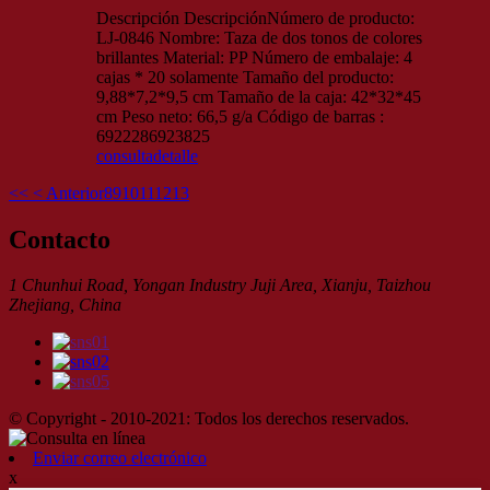
Descripción DescripciónNúmero de producto:
LJ-0846 Nombre: Taza de dos tonos de colores
brillantes Material: PP Número de embalaje: 4
cajas * 20 solamente Tamaño del producto:
9,88*7,2*9,5 cm Tamaño de la caja: 42*32*45
cm Peso neto: 66,5 g/a Código de barras :
6922286923825
consulta
detalle
<<
< Anterior
8
9
10
11
12
13
Contacto
1 Chunhui Road, Yongan Industry Juji Area, Xianju, Taizhou
Zhejiang, China
© Copyright - 2010-2021: Todos los derechos reservados.
Enviar correo electrónico
x