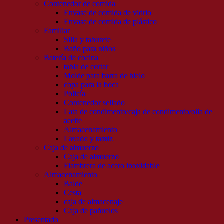
Contenedor de comida
Envase de comida de vidrio
Envase de comida de plástico
Familiar
Silla y taburete
Baño para niños
Batería de cocina
tabla de cortar
Molde para barra de hielo
copa para la boca
Policía
Contenedor sellado
Lata de condimento/caja de condimento/olla de
aceite
Almacenamiento
Lavado y tamiz
Caja de almuerzo
Caja de almuerzo
Fiambrera de acero inoxidable
Almacenamiento
Balde
Cesta
caja de almacenaje
Caja de pañuelos
Presentado